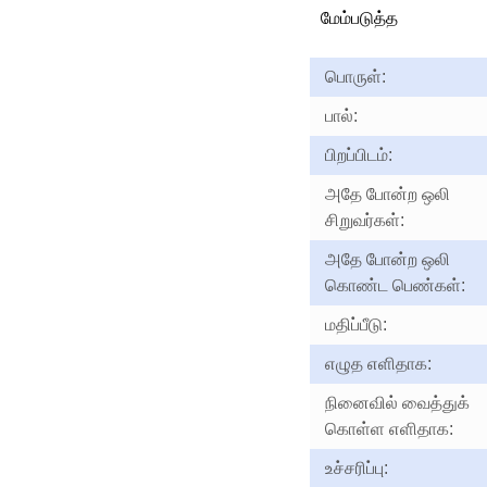
மேம்படுத்த
பொருள்:
பால்:
பிறப்பிடம்:
அதே போன்ற ஒலி
சிறுவர்கள்:
அதே போன்ற ஒலி
கொண்ட பெண்கள்:
மதிப்பீடு:
எழுத எளிதாக:
நினைவில் வைத்துக்
கொள்ள எளிதாக:
உச்சரிப்பு: