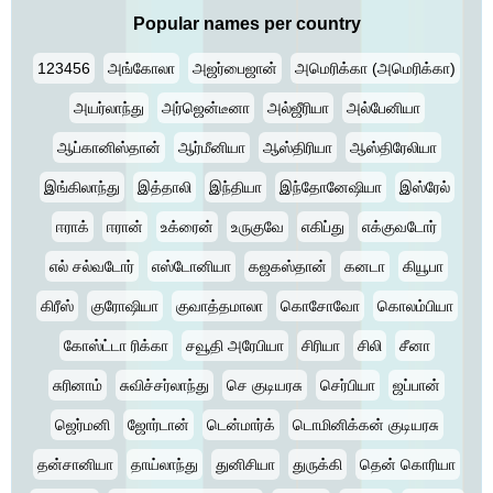
Popular names per country
123456
அங்கோலா
அஜர்பைஜான்
அமெரிக்கா (அமெரிக்கா)
அயர்லாந்து
அர்ஜென்டீனா
அல்ஜீரியா
அல்பேனியா
ஆப்கானிஸ்தான்
ஆர்மீனியா
ஆஸ்திரியா
ஆஸ்திரேலியா
இங்கிலாந்து
இத்தாலி
இந்தியா
இந்தோனேஷியா
இஸ்ரேல்
ஈராக்
ஈரான்
உக்ரைன்
உருகுவே
எகிப்து
எக்குவடோர்
எல் சல்வடோர்
எஸ்டோனியா
கஜகஸ்தான்
கனடா
கியூபா
கிரீஸ்
குரோஷியா
குவாத்தமாலா
கொசோவோ
கொலம்பியா
கோஸ்ட்டா ரிக்கா
சவூதி அரேபியா
சிரியா
சிலி
சீனா
சுரினாம்
சுவிச்சர்லாந்து
செ குடியரசு
செர்பியா
ஜப்பான்
ஜெர்மனி
ஜோர்டான்
டென்மார்க்
டொமினிக்கன் குடியரசு
தன்சானியா
தாய்லாந்து
துனிசியா
துருக்கி
தென் கொரியா