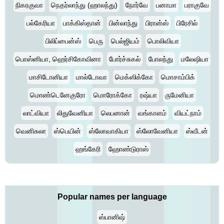
நிகரகுவா
நெதர்லாந்து (ஹாலந்து)
நோர்வே
பனாமா
பராகுவே
பல்கேரியா
பாக்கிஸ்தான்
பின்லாந்து
பிரான்ஸ்
பிரேசில்
பிலிப்பைன்ஸ்
பெரு
பெல்ஜியம்
பொலிவியா
பொஸ்னியா, ஹெர்சிகோவினா
போர்ச்சுகல்
போலந்து
மலேஷியா
மாசிடோனியா
மால்டோவா
மெக்ஸிக்கோ
மொசாம்பிக்
மொண்டெனேகுரோ
மொரோக்கோ
ரஷ்யா
ருமேனியா
லாட்வியா
லிதுவேனியா
லெபனான்
வங்காளம்
வியட்நாம்
வெனிசுலா
ஸ்பெயின்
ஸ்லோவாகியா
ஸ்லோவேனியா
ஸ்வீடன்
ஹங்கேரி
ஹோண்டுராஸ்
Popular names per language
ஸ்பானிஷ்